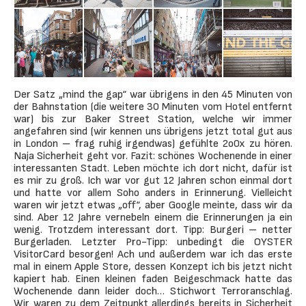
Der Satz „mind the gap“ war übrigens in den 45 Minuten von
der Bahnstation (die weitere 30 Minuten vom Hotel entfernt
war) bis zur Baker Street Station, welche wir immer
angefahren sind (wir kennen uns übrigens jetzt total gut aus
in London – frag ruhig irgendwas) gefühlte 2o0x zu hören.
Naja Sicherheit geht vor. Fazit: schönes Wochenende in einer
interessanten Stadt. Leben möchte ich dort nicht, dafür ist
es mir zu groß. Ich war vor gut 12 Jahren schon einmal dort
und hatte vor allem Soho anders in Erinnerung. Vielleicht
waren wir jetzt etwas „off“, aber Google meinte, dass wir da
sind. Aber 12 Jahre vernebeln einem die Erinnerungen ja ein
wenig. Trotzdem interessant dort. Tipp: Burgeri – netter
Burgerladen. Letzter Pro-Tipp: unbedingt die OYSTER
VisitorCard besorgen! Ach und außerdem war ich das erste
mal in einem Apple Store, dessen Konzept ich bis jetzt nicht
kapiert hab. Einen kleinen faden Beigeschmack hatte das
Wochenende dann leider doch… Stichwort Terroranschlag.
Wir waren zu dem Zeitpunkt allerdings bereits in Sicherheit