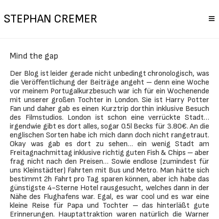
STEPHAN CREMER
≡
Mind the gap
Der Blog ist leider gerade nicht unbedingt chronologisch, was
die Veröffentlichung der Beiträge angeht – denn eine Woche
vor meinem Portugalkurzbesuch war ich für ein Wochenende
mit unserer großen Tochter in London.
Sie ist Harry Potter
Fan und daher gab es einen Kurztrip dorthin inklusive Besuch
des Filmstudios. London ist schon eine verrückte Stadt…
irgendwie gibt es dort alles, sogar 0.5l Becks für 3.80€. An die
englischen Sorten habe ich mich dann doch nicht rangetraut.
Okay was gab es dort zu sehen… ein wenig Stadt am
Freitagnachmittag inklusive richtig guten Fish & Chips – aber
frag nicht nach den Preisen… Sowie endlose (zumindest für
uns Kleinstädter) Fahrten mit Bus und Metro. Man hätte sich
bestimmt 2h Fahrt pro Tag sparen können, aber ich habe das
günstigste 4-Sterne Hotel rausgesucht, welches dann in der
Nähe des Flughafens war. Egal, es war cool und es war eine
kleine Reise für Papa und Tochter – das hinterläßt gute
Erinnerungen. Hauptattraktion waren natürlich die Warner