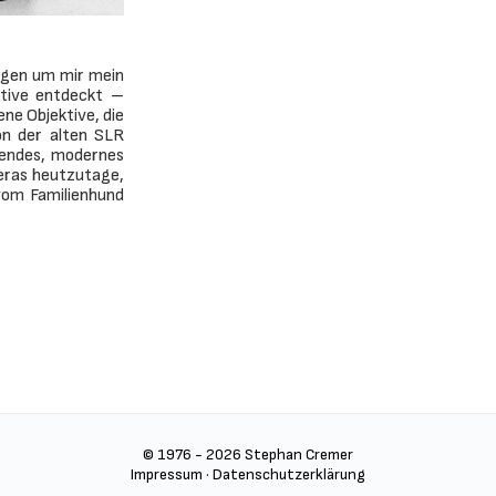
ngen um mir mein
ektive entdeckt –
ne Objektive, die
on der alten SLR
sendes, modernes
eras heutzutage,
vom Familienhund
© 1976 - 2026 Stephan Cremer
Impressum
·
Datenschutzerklärung