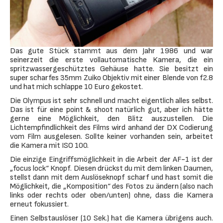
Das gute Stück stammt aus dem Jahr 1986 und war
seinerzeit die erste vollautomatische Kamera, die ein
spritzwassergeschütztes Gehäuse hatte. Sie besitzt ein
super scharfes 35mm Zuiko Objektiv mit einer Blende von f2.8
und hat mich schlappe 10 Euro gekostet.
Die Olympus ist sehr schnell und macht eigentlich alles selbst.
Das ist für eine point & shoot natürlich gut, aber ich hätte
gerne eine Möglichkeit, den Blitz auszustellen. Die
Lichtempfindlichkeit des Films wird anhand der DX Codierung
vom Film ausgelesen. Sollte keiner vorhanden sein, arbeitet
die Kamera mit ISO 100.
Die einzige Eingriffsmöglichkeit in die Arbeit der AF-1 ist der
„focus lock“ Knopf. Diesen drückst du mit dem linken Daumen,
stellst dann mit dem Auslöseknopf scharf und hast somit die
Möglichkeit, die „Komposition“ des Fotos zu ändern (also nach
links oder rechts oder oben/unten) ohne, dass die Kamera
erneut fokussiert.
Einen Selbstauslöser (10 Sek.) hat die Kamera übrigens auch.