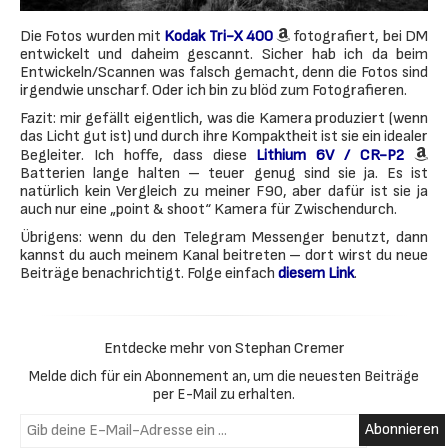
Amazon
Die Fotos wurden mit
Kodak Tri-X 400
fotografiert, bei DM
Affiliate
entwickelt und daheim gescannt. Sicher hab ich da beim
Link
Entwickeln/Scannen was falsch gemacht, denn die Fotos sind
irgendwie unscharf. Oder ich bin zu blöd zum Fotografieren.
Fazit: mir gefällt eigentlich, was die Kamera produziert (wenn
das Licht gut ist) und durch ihre Kompaktheit ist sie ein idealer
Am
Begleiter. Ich hoffe, dass diese
Lithium 6V / CR-P2
Aff
Batterien lange halten – teuer genug sind sie ja. Es ist
Lin
natürlich kein Vergleich zu meiner F90, aber dafür ist sie ja
auch nur eine „point & shoot“ Kamera für Zwischendurch.
Übrigens: wenn du den Telegram Messenger benutzt, dann
kannst du auch meinem Kanal beitreten – dort wirst du neue
Beiträge benachrichtigt. Folge einfach
diesem Link
.
Entdecke mehr von Stephan Cremer
Melde dich für ein Abonnement an, um die neuesten Beiträge
per E-Mail zu erhalten.
Gib deine E-Mail-Adresse ein ...
Abonnieren